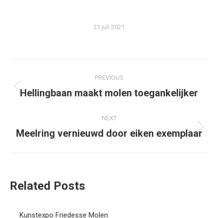
31 juli 2021
Post
PREVIOUS
navigation
Hellingbaan maakt molen toegankelijker
Previous
post:
NEXT
Meelring vernieuwd door eiken exemplaar
Next
post:
Related Posts
Kunstexpo Friedesse Molen